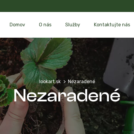
Domov
O nás
Služby
Kontaktujte nás
lookart.sk
Nezaradené
Nezaradené