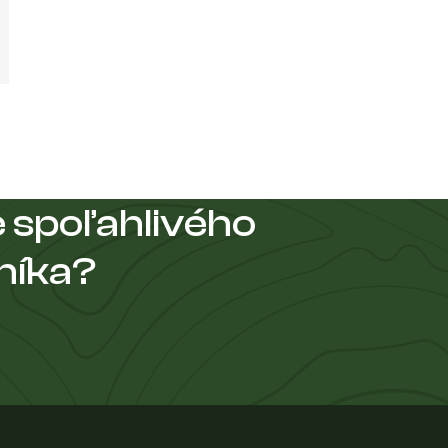
 spoľahlivého
níka?