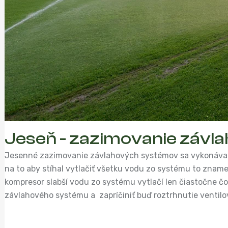
Jeseň - zazimovanie závl
Jesenné zazimovanie závlahových systémov sa vykonáva k
na to aby stíhal vytlačiť všetku vodu zo systému to zname
kompresor slabší vodu zo systému vytlačí len čiastočne 
závlahového systému a zapríčiniť buď roztrhnutie ventilo