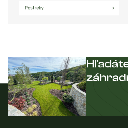
Postreky
Hľadáte
záhrad