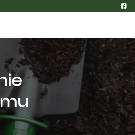
nie
mu​