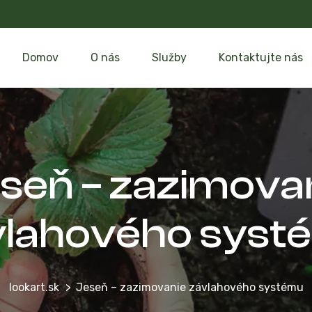
Domov
O nás
Služby
Kontaktujte nás
seň – zazimova
vlahového systé
lookart.sk
Jeseň – zazimovanie závlahového systému​