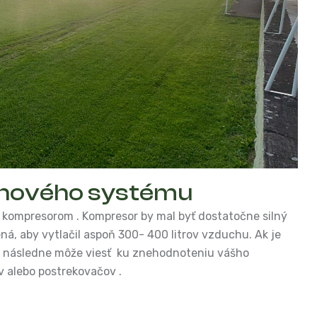
ahového systému
ompresorom . Kompresor by mal byť dostatočne silný
ná, aby vytlačil aspoň 300- 400 litrov vzduchu. Ak je
čo následne môže viesť ku znehodnoteniu vášho
v alebo postrekovačov .