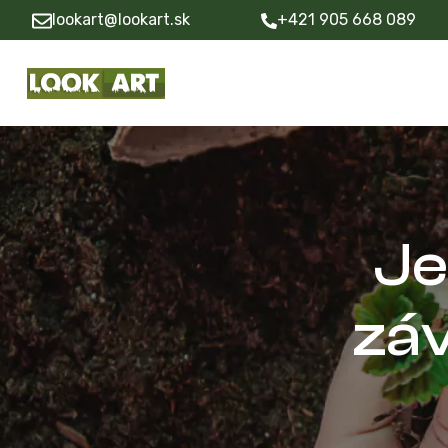
lookart@lookart.sk
+421 905 668 089
Je
zá