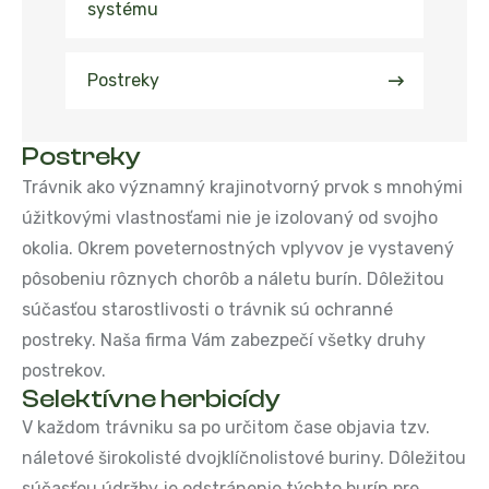
systému​
Postreky
Postreky
Trávnik ako významný krajinotvorný prvok s mnohými
úžitkovými vlastnosťami nie je izolovaný od svojho
okolia. Okrem poveternostných vplyvov je vystavený
pôsobeniu rôznych chorôb a náletu burín. Dôležitou
súčasťou starostlivosti o trávnik sú ochranné
postreky. Naša firma Vám zabezpečí všetky druhy
postrekov.
Selektívne herbicídy
V každom trávniku sa po určitom čase objavia tzv.
náletové širokolisté dvojklíčnolistové buriny. Dôležitou
súčasťou údržby je odstránenie týchto burín pre