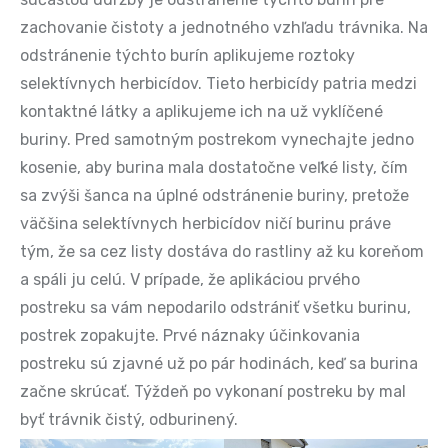
zachovanie čistoty a jednotného vzhľadu trávnika. Na
odstránenie týchto burín aplikujeme roztoky
selektívnych herbicídov. Tieto herbicídy patria medzi
kontaktné látky a aplikujeme ich na už vyklíčené
buriny. Pred samotným postrekom vynechajte jedno
kosenie, aby burina mala dostatočne veľké listy, čím
sa zvýši šanca na úplné odstránenie buriny, pretože
väčšina selektívnych herbicídov ničí burinu práve
tým, že sa cez listy dostáva do rastliny až ku koreňom
a spáli ju celú. V prípade, že aplikáciou prvého
postreku sa vám nepodarilo odstrániť všetku burinu,
postrek zopakujte. Prvé náznaky účinkovania
postreku sú zjavné už po pár hodinách, keď sa burina
začne skrúcať. Týždeň po vykonaní postreku by mal
byť trávnik čistý, odburinený.