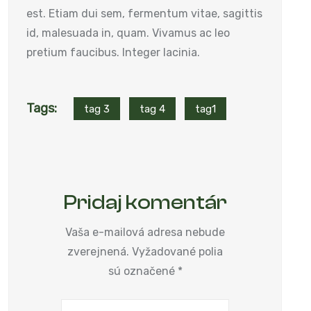
est. Etiam dui sem, fermentum vitae, sagittis
id, malesuada in, quam. Vivamus ac leo
pretium faucibus. Integer lacinia.
Tags:
tag 3
tag 4
tag1
Pridaj komentár
Vaša e-mailová adresa nebude
zverejnená.
Vyžadované polia
sú označené
*