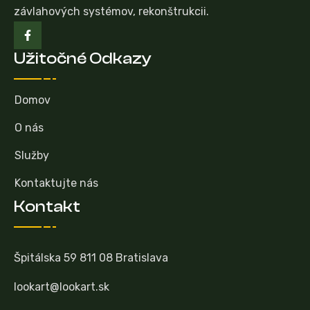
závlahových systémov, rekonštrukcii.
Užitočné Odkazy
Domov
O nás
Služby
Kontaktujte nás
Kontakt
Špitálska 59 811 08 Bratislava
lookart@lookart.sk