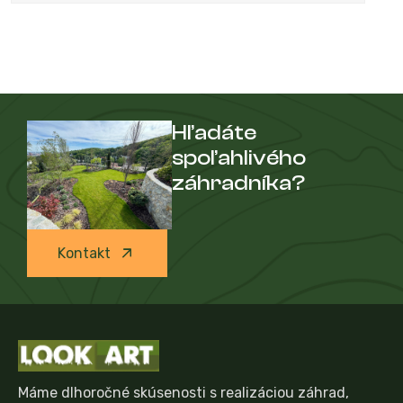
Hľadáte
spoľahlivého
záhradníka?
Kontakt
Máme dlhoročné skúsenosti s realizáciou záhrad,