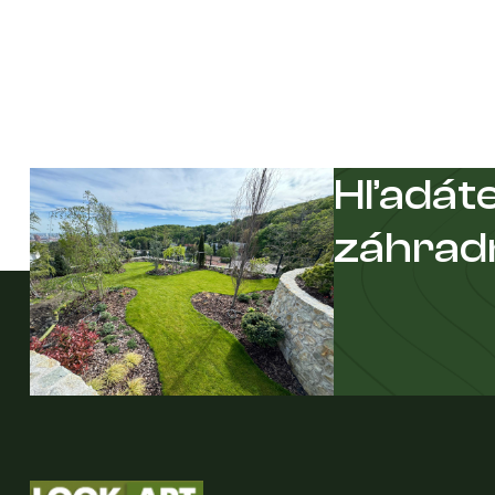
Hľadáte
záhrad