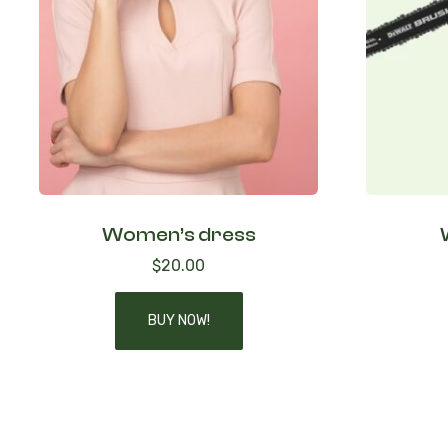
Women’s dress
$
20.00
BUY NOW!