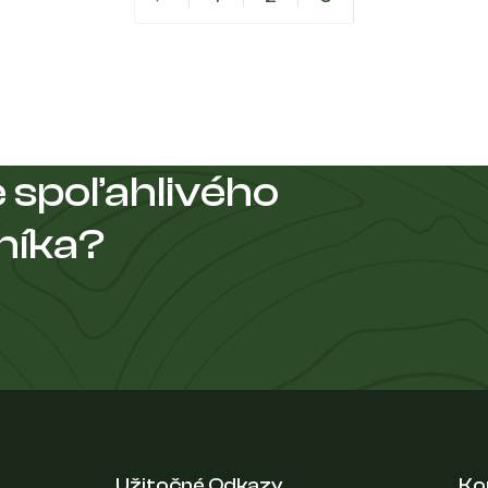
 spoľahlivého
níka?
Užitočné Odkazy
Ko