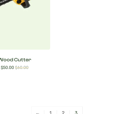
Wood Cutter
$
50.00
$
60.00
←
1
2
3