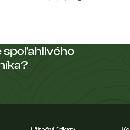
 spoľahlivého
níka?
Užitočné Odkazy
Ko