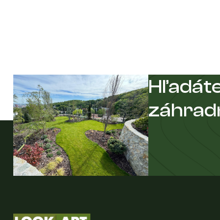
Hľadáte
záhrad