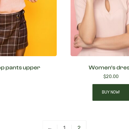
p pants upper
Women’s dre
$
20.00
BUY NOW!
←
1
2