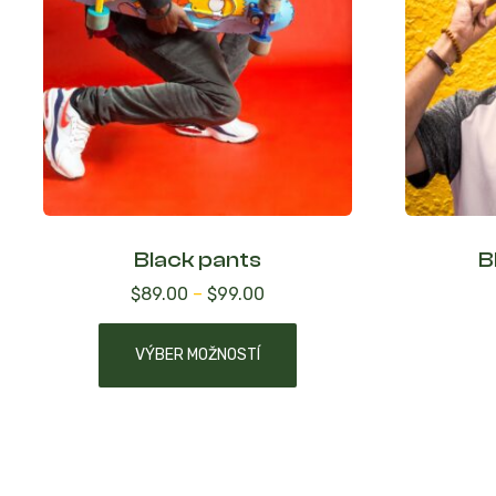
Black pants
B
$
89.00
–
$
99.00
VÝBER MOŽNOSTÍ