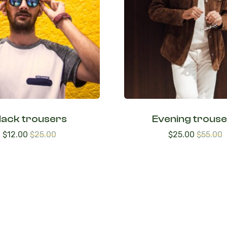
lack trousers
Evening trous
$
12.00
$
25.00
$
25.00
$
55.00