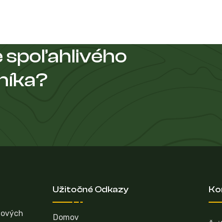
 spoľahlivého
níka?
Užitočné Odkazy
Ko
hových
Domov